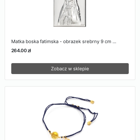
Matka boska fatimska - obrazek srebrny 9 cm ...
264.00 zł
Zobacz w sklepie