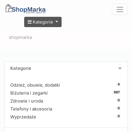
Kategorie
shopmarka
Kategorie
4
Odzież, obuwie, dodatki
997
Biżuteria i zegarki
0
Zdrowie i uroda
0
Telefony i akcesoria
0
Wyprzedaże