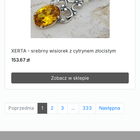
XERTA - srebrny wisiorek z cytrynem złocistym
153.67 zł
Zobacz w sklepie
Poprzednia
1
2
3
...
333
Następna