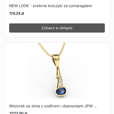
NEW LOOK - srebrne kolczyki ze szmaragdem
174.24 zł
Zobacz w sklepie
Wisiorek ze złota z szafirem i diamentami JPW ...
3272.00 zł