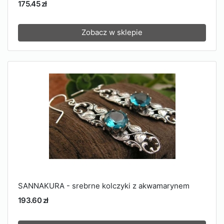
175.45 zł
Zobacz w sklepie
SANNAKURA - srebrne kolczyki z akwamarynem
193.60 zł