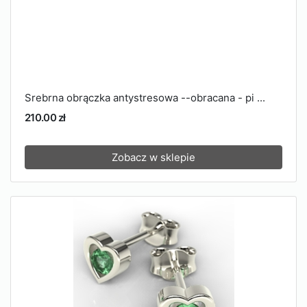
Srebrna obrączka antystresowa --obracana - pi ...
210.00 zł
Zobacz w sklepie