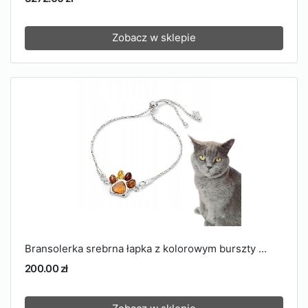
Zobacz w sklepie
Bransolerka srebrna łapka z kolorowym burszty ...
200.00 zł