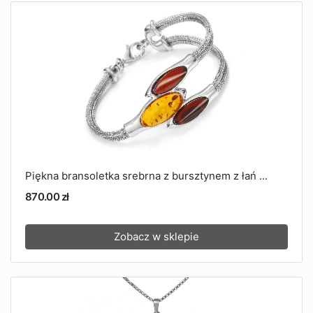
Piękna bransoletka srebrna z bursztynem z łań ...
870.00 zł
Zobacz w sklepie